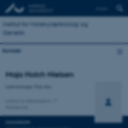
English
Institut for Molekylærbiologi og
Genetik
Kontakt
Titel
Maja Holch Nielsen
Primær tilknytning
Labmanager, Post doc
Institut for Retsmedicin
Retskemisk
FAGOMRÅDER