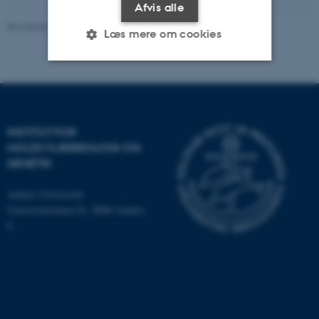
Afvis alle
Revideret 11.12.2023
-
Helene Eriksen
Læs mere om cookies
Nødvendige
Statistiske
Marketing
Funktionelle
Uklassificerede
INSTITUT FOR
MOLEKYLÆRBIOLOGI OG
GENETIK
Nødvendige cookies hjælper
med at gøre hjemmesiden
Aarhus Universitet
brugbar ved at aktivere nogle
Universitetsbyen 81, 8000 Aarhus
grundlæggende funktioner
C
som navigation mm.
Hjemmesiden kan ikke
fungerer uden disse cookies.