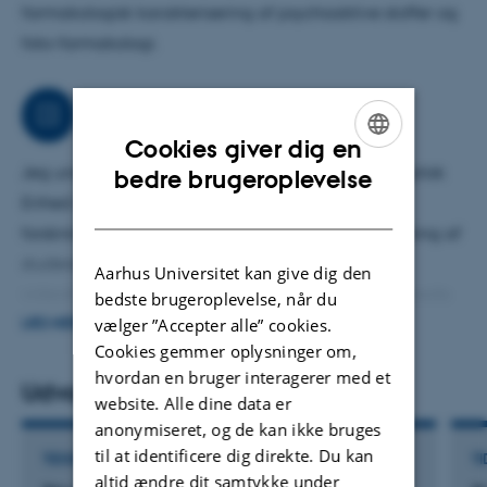
farmakologisk karakterisering af psychoaktive stoffer og
foto-farmakologi.
Arbejdsområder
Cookies giver dig en
ENGLISH
Jeg understøtter forskningsgrupperne ved Bioanalytisk
bedre brugeroplevelse
Enhed ved Institut for Retsmedicin. Jeg indgår i
DANISH
forskningsprojekter og står for oplæring og vejledning af
studerende. Jeg er med til at sikre etablering og
Aarhus Universitet kan give dig den
videreføring af forskellige teknikker, bl.a. cellebaserede
bedste brugeroplevelse, når du
vælger ”Accepter alle” cookies.
assays til karakterisering af GPCRs. Jeg er involveret i
LÆS MERE
Cookies gemmer oplysninger om,
proteomics-studier og måling af peptiders reaktivitet
hvordan en bruger interagerer med et
over for metabolitter. Jeg er ansvarlig for at sikre driften
Udvalgte publikationer
website. Alle dine data er
af forskningslaboratorierne, herunder indkøb af varer.
anonymiseret, og de kan ikke bruges
til at identificere dig direkte. Du kan
TIDSSKRIFTARTIKEL
TI
altid ændre dit samtykke under