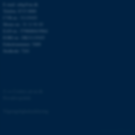
grundlæggende funktioner
E-mail: mbg@au.dk
som navigation mm.
Telefon: 8715 0000
Hjemmesiden kan ikke
CVR-nr.: 31119103
Moms-nr.: 31 11 91 03
fungerer uden disse cookies.
EAN-nr.: 5798000419964
EORI-nr.: DK31119103
Enhedsnummer: 5400
Stedkode: 7241
Navn
Udbyder / Domæne
be_typo_user
TYPO3 Association
.au.dk
fe_typo_user
Typo3 Association
©
—
Cookies på au.dk
.au.dk
Privatlivspolitik
Tilgængelighedserklæring
162274 / i31