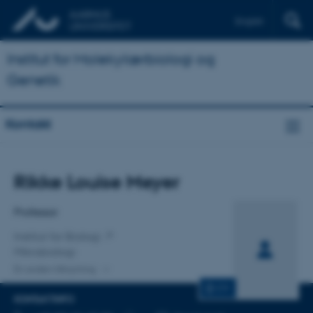
English
Institut for Molekylærbiologi og
Genetik
Kontakt
Titel
Rikke Louise Meyer
Primær tilknytning
Professor
Institut for Biologi
Mikrobiologi
En anden tilknytning
CV
KONTAKTINFO