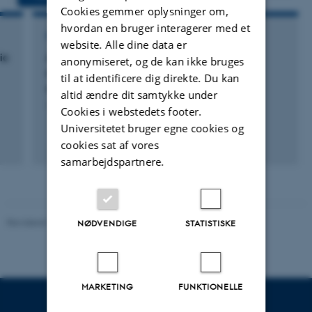
Cookies gemmer oplysninger om,
hvordan en bruger interagerer med et
FORSKNINGSPROJEKT
website. Alle dine data er
ic
Antimicrobial compounds targeting Gram
anonymiseret, og de kan ikke bruges
negative bacteria: Mode of action and
til at identificere dig direkte. Du kan
synergistic effects
altid ændre dit samtykke under
1. okt. 2011
-
1. okt. 2014
Cookies i webstedets footer.
Universitetet bruger egne cookies og
cookies sat af vores
samarbejdspartnere.
Revideret 11.12.2023
-
Helene Eriksen
NØDVENDIGE
STATISTISKE
MARKETING
FUNKTIONELLE