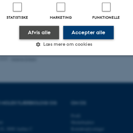
ællebedømt
Fagfællebedømt
Digital
Di
version
ve
STATISTISKE
MARKETING
FUNKTIONELLE
vedhæftet
v
Afvis alle
Accepter alle
Læs mere om cookies
.2023
-
Helene Eriksen
Statistiske
Marketing
Funktionelle
es hjælper med at gøre hjemmesiden brugbar ved at aktiv
nktioner som navigation mm. Hjemmesiden kan ikke funge
OR MOLEKYLÆRBIOLOGI OG
OM OS
Profil
et
Medarbejdere
n 81, 8000 Aarhus C
Kontaktoplysninger
Udbyder / Domæne
Udløb
Beskrivelse