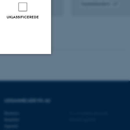
Fagfællebedømt
gital
Digital
rsion
version
UKLASSIFICEREDE
edhæftet
vedhæftet
Uklassificerede
ere nogle
rer uden disse
UDDANNELSER PÅ AU
Bachelor
©
—
Cookies på au.dk
Kandidat
Privatlivspolitik
Ingeniør