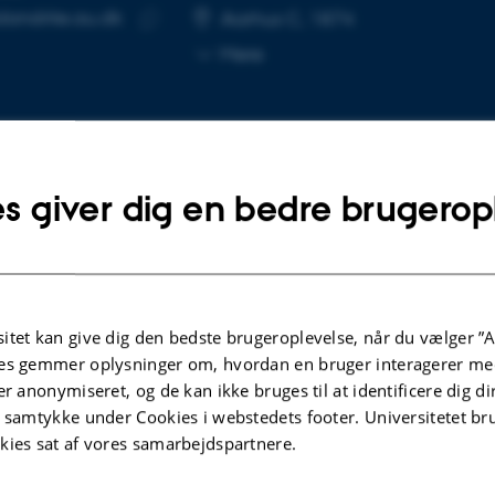
andrite.au.dk
SE
Aarhus C, 1874
Kopier
Mere
mailadresse
s giver dig en bedre brugerop
lgte publikationer
KRIFTARTIKEL
TIDSSKRIFTARTIK
itet kan give dig den bedste brugeroplevelse, når du vælger ”A
Hebbian plasticity transforms
Recombinase
es gemmer oplysninger om, hvordan en bruger interagerer med
sient experiences into lasting
anterograde 
er anonymiseret, og de kan ikke bruges til at identificere dig d
ories
Faress, I. +5.
t samtykke under Cookies i webstedets footer. Universitetet br
s, I. +8.
Molecular Brain
kies sat af vores samarbejdspartnere.