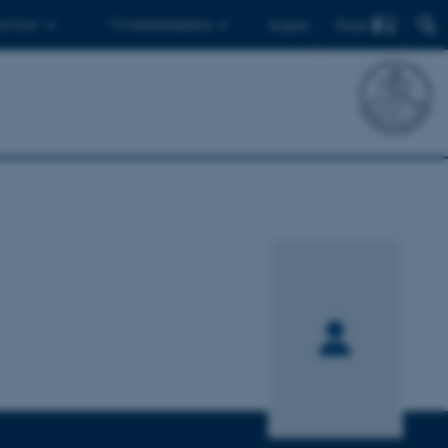
Find
 ph.d.er
Til medarbejdere
English