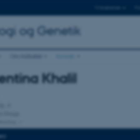
Til studerende
Til
logi og Genetik
Om instituttet
Kontakt
entina Khalil
tilknytning
TE
a Group
lknytning
NFO