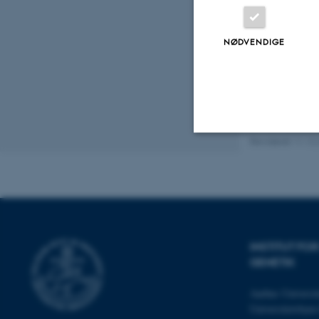
Fagf
NØDVENDIGE
Revideret 11.12
Nødvendige
Nødvendige cooki
grundlæggende fu
INSTITUT F
cookies.
GENETIK
Aarhus Universit
Universitetsbye
Navn