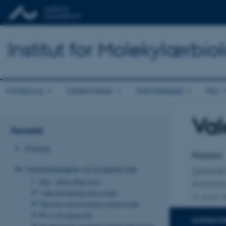
Institut for Molekylærbio
Forskning
Uddannelse
Samarbejde
Nyt
Val
Titel
Kontakt
Primær 
Presse
Postdoc
Medarbejdere og studerende
DANDRI
Alle - efter efternavn
Kitazaw
Videnskabeligt personale
En anden ti
Teknisk/administrativt personale
Ph.d.-studerende
KONTAKTI