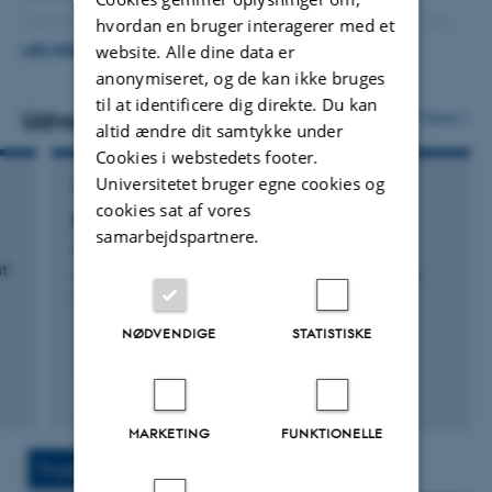
metaboliske abnormiteter.
Som universitetslærer er jeg
hvordan en bruger interagerer med et
website. Alle dine data er
ansvarlig for kardiovaskulære forelæsninger, seminarer
LÆS MERE
anonymiseret, og de kan ikke bruges
og klasseundervisning af medicinstuderende samt
til at identificere dig direkte. Du kan
varetager deres eksamener.
Jeg leder også instituttets
Udvalgte publikationer
Flere
altid ændre dit samtykke under
fænotyping-kernefacilitet, der tilbyder en bred vifte af
Cookies i webstedets footer.
fænotypingstjenester og ekspertise.
Universitetet bruger egne cookies og
TIDSSKRIFTARTIKEL
cookies sat af vores
Basic Science and Pathogenesis
samarbejdspartnere.
Andresen, M. +2.
t
Alzheimer's & dementia : the journal of the Alzheimer's
Association
NØDVENDIGE
STATISTISKE
Fagfællebedømt
Digital
MARKETING
FUNKTIONELLE
version
vedhæftet
Projekt
Aktiviteter