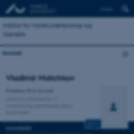
English
Institut for Molekylærbiologi og
Genetik
Kontakt
Titel
Vladimir Matchkov
Primær tilknytning
Professor, Ph.d, Dr.med
Institut for Biomedicin
Forskning og uddannelse, Skou-
bygningen
CV
FAGOMRÅDER