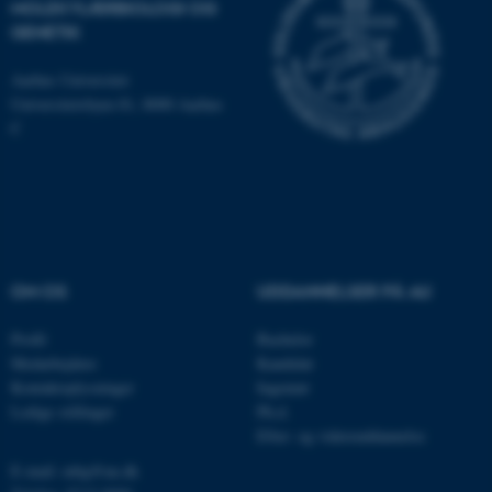
MOLEKYLÆRBIOLOGI OG
som navigation mm.
GENETIK
Hjemmesiden kan ikke
fungerer uden disse cookies.
Aarhus Universitet
Universitetsbyen 81, 8000 Aarhus
C
Navn
Udbyder / Domæne
be_typo_user
TYPO3 Association
.au.dk
OM OS
UDDANNELSER PÅ AU
fe_typo_user
Typo3 Association
.au.dk
Profil
Bachelor
Medarbejdere
Kandidat
Kontaktoplysninger
Ingeniør
Ledige stillinger
Ph.d.
Efter- og videreuddannelse
E-mail: mbg@au.dk