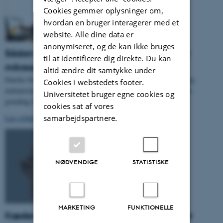
Cookies gemmer oplysninger om,
hvordan en bruger interagerer med et
website. Alle dine data er
anonymiseret, og de kan ikke bruges
Sådan bortskaffer immunsystemets celler
til at identificere dig direkte. Du kan
mikroorganismer og sygt væv
altid ændre dit samtykke under
Danske forskere har bestemt i atomare detaljer, hvorledes en vigtig
Cookies i webstedets footer.
mekanisme i immunforsvaret fungerer. Disse resultater kan danne
Universitetet bruger egne cookies og
grundlag for forbedrede lægemidler.
cookies sat af vores
samarbejdspartnere.
Læs nyhedsartiklen
NØDVENDIGE
STATISTISKE
MARKETING
FUNKTIONELLE
Kædereaktion i menneskets immunforsvar