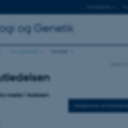
Til studerende
Til
logi og Genetik
Om instituttet
Kontakt
Institut f
tutledelsen
fra møder i ledelsen
Medlemmer af Institutled