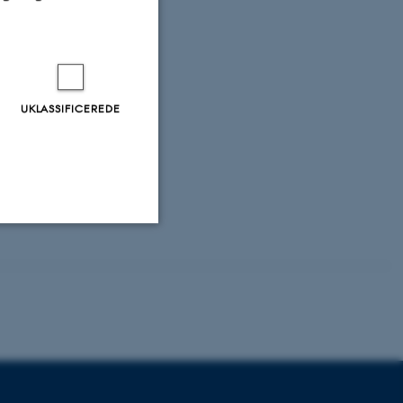
UKLASSIFICEREDE
Uklassificerede
ere nogle
rer uden disse