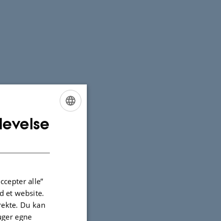
levelse
ENGLISH
DANISH
ccepter alle”
 et website.
irekte. Du kan
uger egne