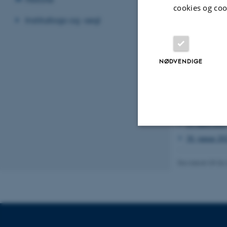
cookies og coo
30. januar 20
Institutlogo og -segl
2023
1. november 
NØDVENDIGE
26. septembe
30. august 20
28. juni 2023
22. maj 2023
27. april 2023
30. januar 20
Nødvendige
Revideret 09.06
Nødvendige cooki
grundlæggende fu
cookies.