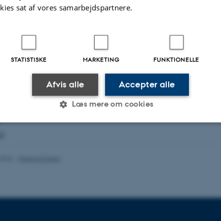
kies sat af vores samarbejdspartnere.
24
2023
STATISTISKE
MARKETING
FUNKTIONELLE
r 2023
23
Afvis alle
Accepter alle
Læs mere om cookies
23
Statistiske
Marketing
Funktionelle
.2026
-
Helene Eriksen
es hjælper med at gøre hjemmesiden brugbar ved at aktiv
nktioner som navigation mm. Hjemmesiden kan ikke funge