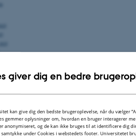
26
2025
25
2025
5
025
s giver dig en bedre brugerop
025
 2024
r 2024
itet kan give dig den bedste brugeroplevelse, når du vælger ”A
24
es gemmer oplysninger om, hvordan en bruger interagerer med
er anonymiseret, og de kan ikke bruges til at identificere dig d
t samtykke under Cookies i webstedets footer. Universitetet br
4