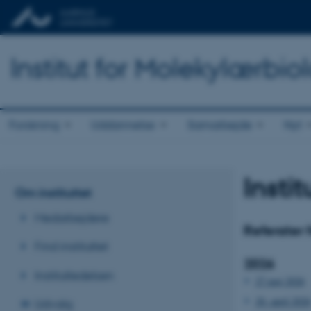
Institut for Molekylærbio
Forskning
Uddannelse
Samarbejde
Nyt
Insti
Om instituttet
Medarbejdere
Referater 
Find instituttet
2026
Institutledelsen
27 maj 2026
20. april 2026
Udvalg