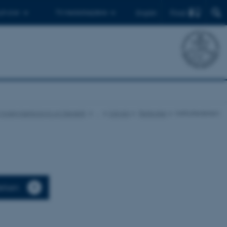
Find
 ph.d.er
Til medarbejdere
English
or Molekylærbiologi og Genetik
…
Udvalg
Referater
Institutledelsen
elsen